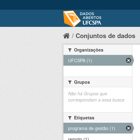
Conjuntos de dados
Organizações
UFCSPA (1)
Grupos
Não há Grupos que
correspondam a essa busca
Etiquetas
programa de gestão (1)
remoto (1)