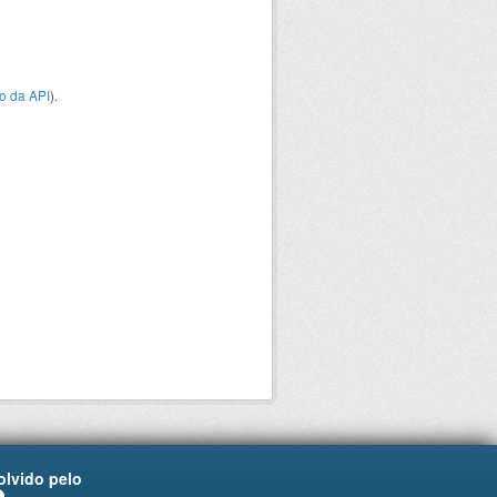
o da API
).
lvido pelo