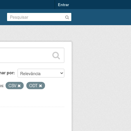
Entrar
nar por
os:
CSV
ODT