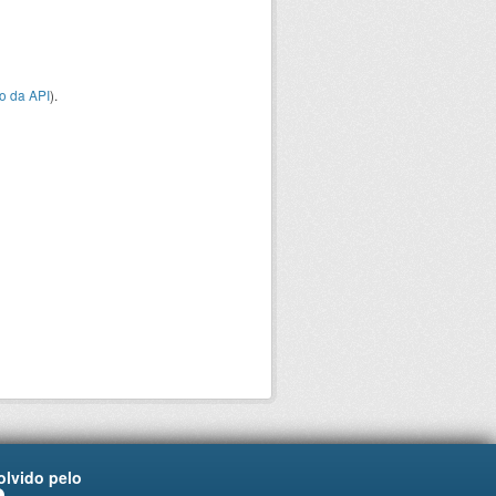
o da API
).
lvido pelo