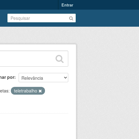
Entrar
nar por
etas:
teletrabalho