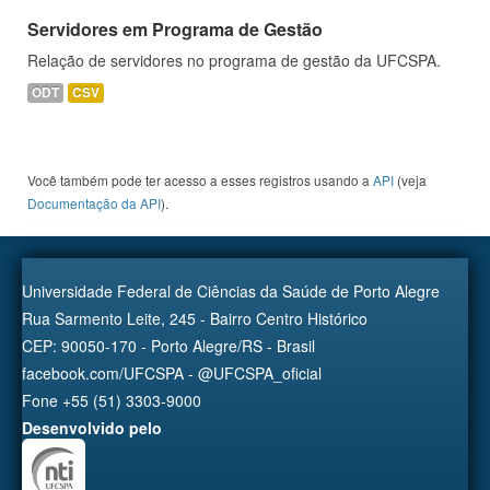
Servidores em Programa de Gestão
Relação de servidores no programa de gestão da UFCSPA.
ODT
CSV
Você também pode ter acesso a esses registros usando a
API
(veja
Documentação da API
).
Universidade Federal de Ciências da Saúde de Porto Alegre
Rua Sarmento Leite, 245 - Bairro Centro Histórico
CEP: 90050-170 - Porto Alegre/RS - Brasil
facebook.com/UFCSPA - @UFCSPA_oficial
Fone +55 (51) 3303-9000
Desenvolvido pelo