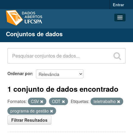
Entrar
Conjuntos de dados
Conjuntos de dados
Organizações
Grupos
Sobre
Ordenar por
1 conjunto de dados encontrado
Formatos:
CSV
ODT
Etiquetas:
teletrabalho
programa de gestão
Filtrar Resultados