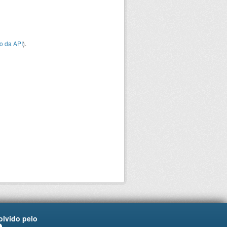
o da API
).
lvido pelo