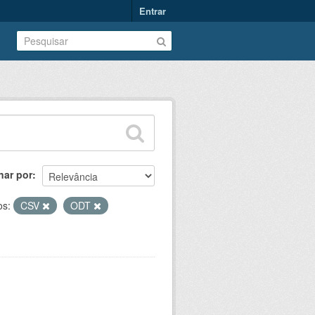
Entrar
nar por
os:
CSV
ODT