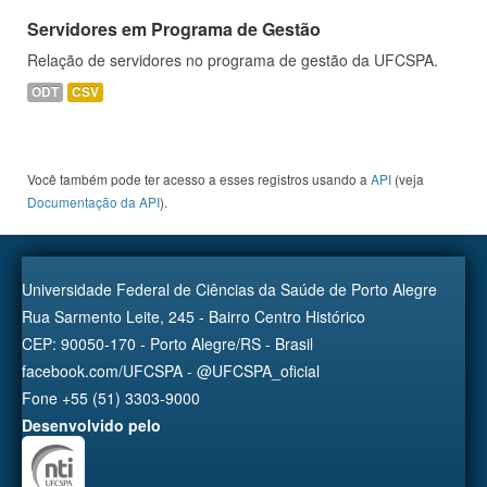
Servidores em Programa de Gestão
Relação de servidores no programa de gestão da UFCSPA.
ODT
CSV
Você também pode ter acesso a esses registros usando a
API
(veja
Documentação da API
).
Universidade Federal de Ciências da Saúde de Porto Alegre
Rua Sarmento Leite, 245 - Bairro Centro Histórico
CEP: 90050-170 - Porto Alegre/RS - Brasil
facebook.com/UFCSPA - @UFCSPA_oficial
Fone +55 (51) 3303-9000
Desenvolvido pelo