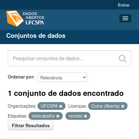
Entrar
Conjuntos de dados
Conjuntos de dados
Organizações
Grupos
Sobre
Ordenar por
1 conjunto de dados encontrado
Organizações:
UFCSPA
Licenças:
Outra (Aberta)
Etiquetas:
teletrabalho
remoto
Filtrar Resultados