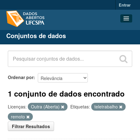
Entrar
Conjuntos de dados
Conjuntos de dados
Organizações
Grupos
Sobre
Ordenar por
1 conjunto de dados encontrado
Licenças:
Outra (Aberta)
Etiquetas:
teletrabalho
remoto
Filtrar Resultados