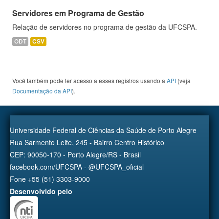
Servidores em Programa de Gestão
Relação de servidores no programa de gestão da UFCSPA.
ODT
CSV
Você também pode ter acesso a esses registros usando a
API
(veja
Documentação da API
).
Universidade Federal de Ciências da Saúde de Porto Alegre
Rua Sarmento Leite, 245 - Bairro Centro Histórico
CEP: 90050-170 - Porto Alegre/RS - Brasil
facebook.com/UFCSPA - @UFCSPA_oficial
Fone +55 (51) 3303-9000
Desenvolvido pelo