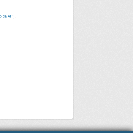
o da API
).