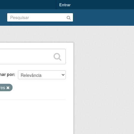
Entrar
nar por
res