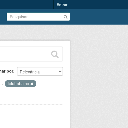
Entrar
nar por
as:
teletrabalho