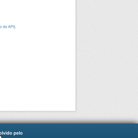
o da API
).
lvido pelo