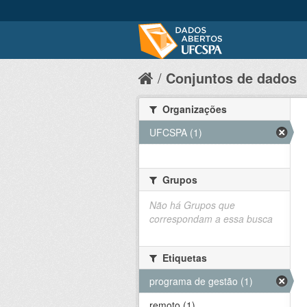
Conjuntos de dados
Organizações
UFCSPA (1)
Grupos
Não há Grupos que
correspondam a essa busca
Etiquetas
programa de gestão (1)
remoto (1)