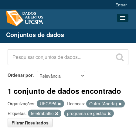
Entrar
Conjuntos de dados
Conjuntos de dados
Organizações
Grupos
Sobre
Ordenar por
1 conjunto de dados encontrado
Organizações:
UFCSPA
Licenças:
Outra (Aberta)
Etiquetas:
teletrabalho
programa de gestão
Filtrar Resultados