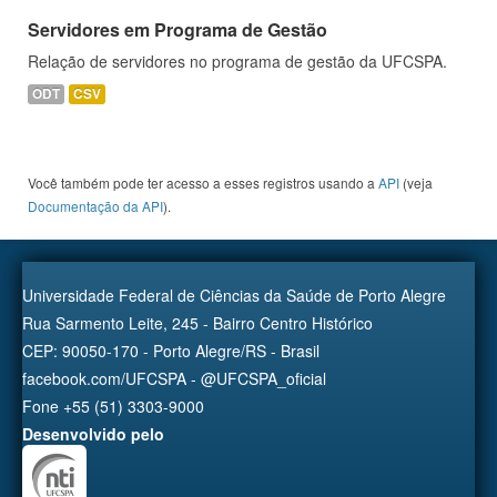
Servidores em Programa de Gestão
Relação de servidores no programa de gestão da UFCSPA.
ODT
CSV
Você também pode ter acesso a esses registros usando a
API
(veja
Documentação da API
).
Universidade Federal de Ciências da Saúde de Porto Alegre
Rua Sarmento Leite, 245 - Bairro Centro Histórico
CEP: 90050-170 - Porto Alegre/RS - Brasil
facebook.com/UFCSPA - @UFCSPA_oficial
Fone +55 (51) 3303-9000
Desenvolvido pelo