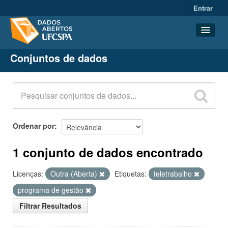
Entrar
Conjuntos de dados
Conjuntos de dados
Organizações
Grupos
Sobre
Ordenar por
1 conjunto de dados encontrado
Licenças:
Outra (Aberta)
Etiquetas:
teletrabalho
programa de gestão
Filtrar Resultados