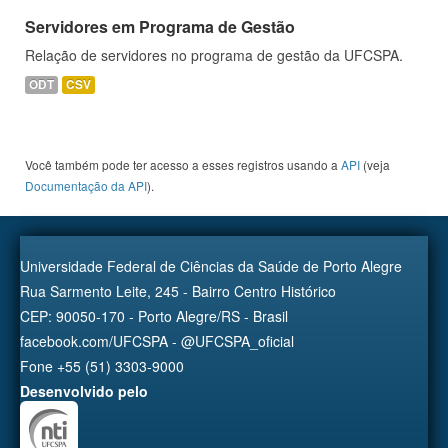
Servidores em Programa de Gestão
Relação de servidores no programa de gestão da UFCSPA.
ODT
CSV
Você também pode ter acesso a esses registros usando a
API
(veja
Documentação da API
).
Universidade Federal de Ciências da Saúde de Porto Alegre
Rua Sarmento Leite, 245 - Bairro Centro Histórico
CEP: 90050-170 - Porto Alegre/RS - Brasil
facebook.com/UFCSPA - @UFCSPA_oficial
Fone +55 (51) 3303-9000
Desenvolvido pelo