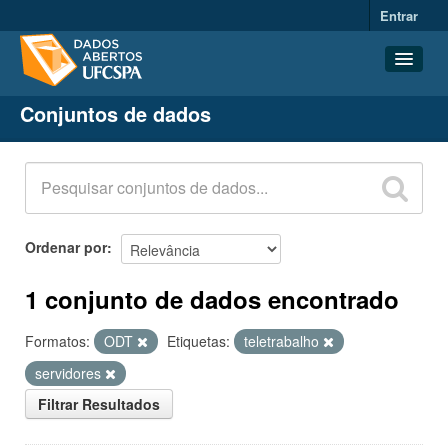
Entrar
Conjuntos de dados
Conjuntos de dados
Organizações
Grupos
Sobre
Ordenar por
1 conjunto de dados encontrado
Formatos:
ODT
Etiquetas:
teletrabalho
servidores
Filtrar Resultados