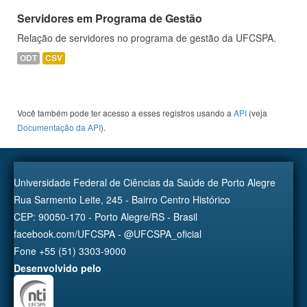
Servidores em Programa de Gestão
Relação de servidores no programa de gestão da UFCSPA.
ODT
CSV
Você também pode ter acesso a esses registros usando a
API
(veja
Documentação da API
).
Universidade Federal de Ciências da Saúde de Porto Alegre
Rua Sarmento Leite, 245 - Bairro Centro Histórico
CEP: 90050-170 - Porto Alegre/RS - Brasil
facebook.com/UFCSPA - @UFCSPA_oficial
Fone +55 (51) 3303-9000
Desenvolvido pelo