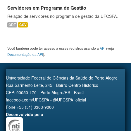
Servidores em Programa de Gestão
Relação de servidores no programa de gestão da UFCSPA.
ODT
CSV
Você também pode ter acesso a esses registros usando a
API
(veja
Documentação da API
).
Universidade Federal de Ciências da Saúde de Porto Alegre
Rua Sarmento Leite, 245 - Bairro Centro Histórico
CEP: 90050-170 - Porto Alegre/RS - Brasil
facebook.com/UFCSPA - @UFCSPA_oficial
Fone +55 (51) 3303-9000
Desenvolvido pelo