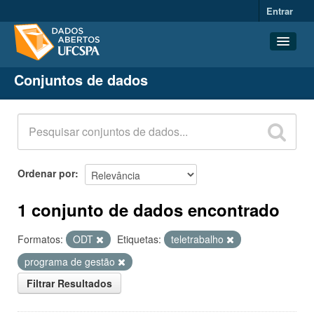
Entrar
Conjuntos de dados
Conjuntos de dados
Organizações
Grupos
Sobre
Ordenar por
1 conjunto de dados encontrado
Formatos:
ODT
Etiquetas:
teletrabalho
programa de gestão
Filtrar Resultados