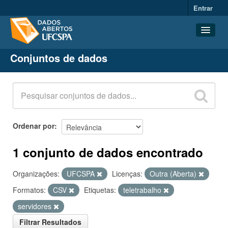
Entrar
Conjuntos de dados
Conjuntos de dados
Organizações
Grupos
Sobre
Ordenar por
1 conjunto de dados encontrado
Organizações:
UFCSPA
Licenças:
Outra (Aberta)
Formatos:
CSV
Etiquetas:
teletrabalho
servidores
Filtrar Resultados