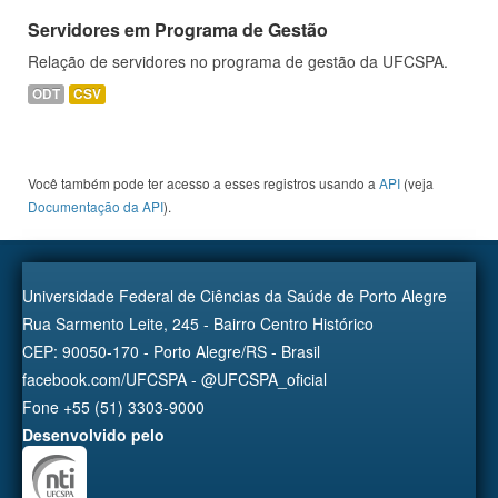
Servidores em Programa de Gestão
Relação de servidores no programa de gestão da UFCSPA.
ODT
CSV
Você também pode ter acesso a esses registros usando a
API
(veja
Documentação da API
).
Universidade Federal de Ciências da Saúde de Porto Alegre
Rua Sarmento Leite, 245 - Bairro Centro Histórico
CEP: 90050-170 - Porto Alegre/RS - Brasil
facebook.com/UFCSPA - @UFCSPA_oficial
Fone +55 (51) 3303-9000
Desenvolvido pelo