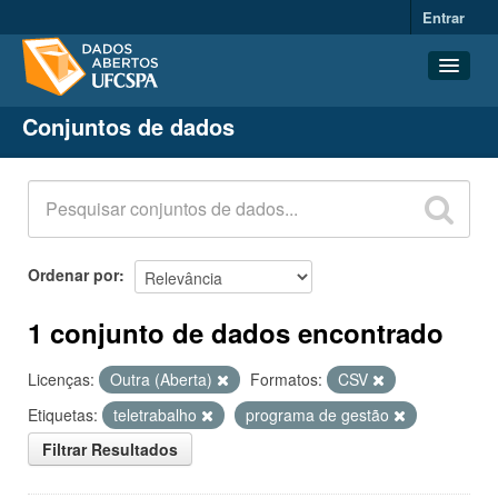
Entrar
Conjuntos de dados
Conjuntos de dados
Organizações
Grupos
Sobre
Ordenar por
1 conjunto de dados encontrado
Licenças:
Outra (Aberta)
Formatos:
CSV
Etiquetas:
teletrabalho
programa de gestão
Filtrar Resultados