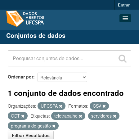
Entrar
Conjuntos de dados
Conjuntos de dados
Organizações
Grupos
Sobre
Ordenar por
1 conjunto de dados encontrado
Organizações:
UFCSPA
Formatos:
CSV
ODT
Etiquetas:
teletrabalho
servidores
programa de gestão
Filtrar Resultados