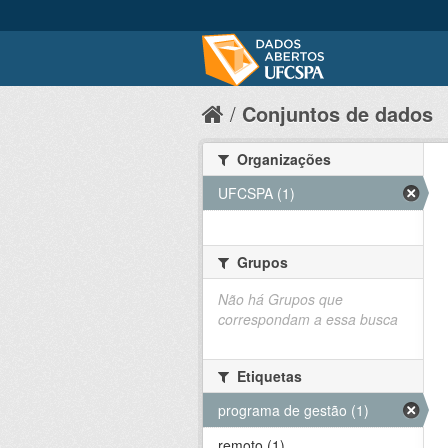
Conjuntos de dados
Organizações
UFCSPA (1)
Grupos
Não há Grupos que
correspondam a essa busca
Etiquetas
programa de gestão (1)
remoto (1)