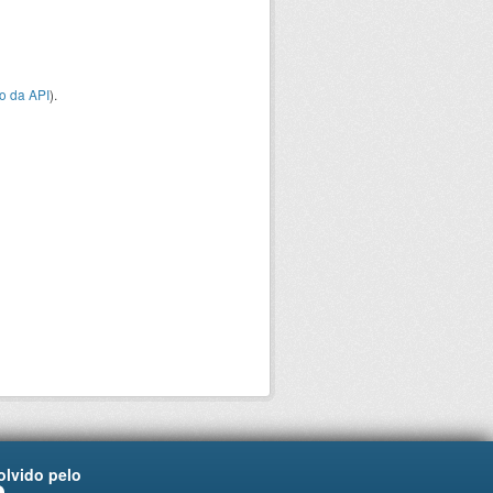
o da API
).
lvido pelo