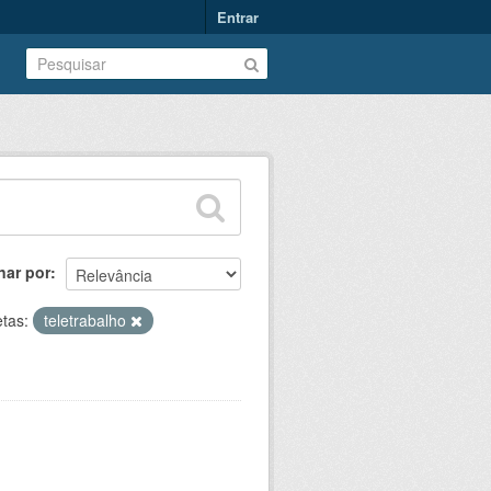
Entrar
nar por
etas:
teletrabalho