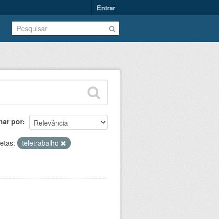
Entrar
nar por
etas:
teletrabalho