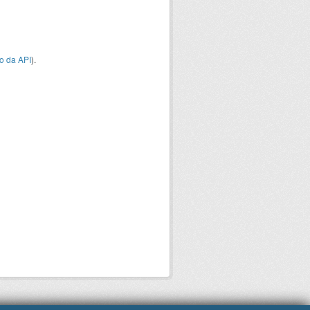
o da API
).