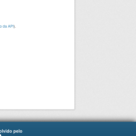
o da API
).
lvido pelo