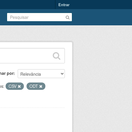
Entrar
nar por
os:
CSV
ODT