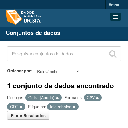
Entrar
Conjuntos de dados
Conjuntos de dados
Organizações
Grupos
Sobre
Ordenar por
1 conjunto de dados encontrado
Licenças:
Outra (Aberta)
Formatos:
CSV
ODT
Etiquetas:
teletrabalho
Filtrar Resultados