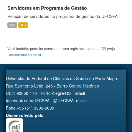
Servidores em Programa de Gestão
Relação de servidores no programa de gestão da UFCSPA.
ODT
CSV
Você também pode ter acesso a esses registros usando a
API
(veja
Documentação da API
).
Universidade Federal de Ciências da Saúde de Porto Alegre
Rua Sarmento Leite, 245 - Bairro Centro Histórico
CEP: 90050-170 - Porto Alegre/RS - Brasil
facebook.com/UFCSPA - @UFCSPA_oficial
Fone +55 (51) 3303-9000
Desenvolvido pelo