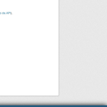
o da API
).