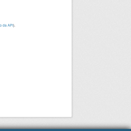
o da API
).