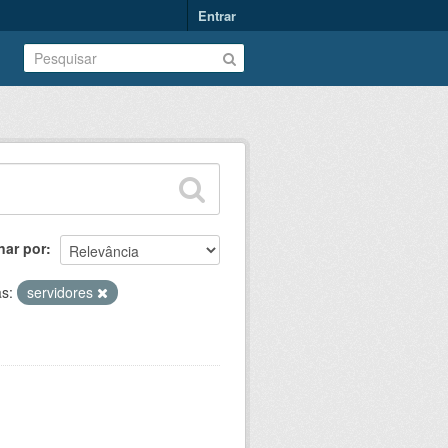
Entrar
nar por
as:
servidores