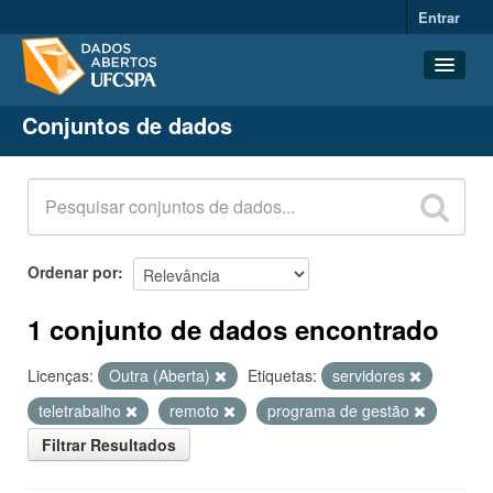
Entrar
Conjuntos de dados
Conjuntos de dados
Organizações
Grupos
Sobre
Ordenar por
1 conjunto de dados encontrado
Licenças:
Outra (Aberta)
Etiquetas:
servidores
teletrabalho
remoto
programa de gestão
Filtrar Resultados