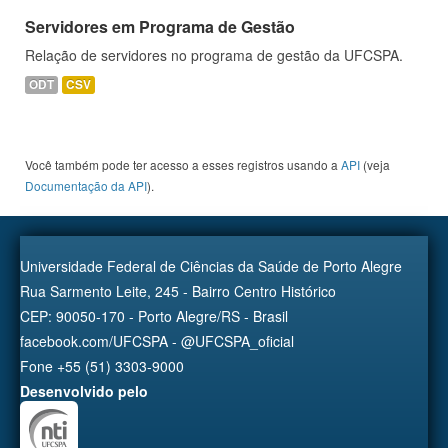
Servidores em Programa de Gestão
Relação de servidores no programa de gestão da UFCSPA.
ODT
CSV
Você também pode ter acesso a esses registros usando a
API
(veja
Documentação da API
).
Universidade Federal de Ciências da Saúde de Porto Alegre
Rua Sarmento Leite, 245 - Bairro Centro Histórico
CEP: 90050-170 - Porto Alegre/RS - Brasil
facebook.com/UFCSPA - @UFCSPA_oficial
Fone +55 (51) 3303-9000
Desenvolvido pelo