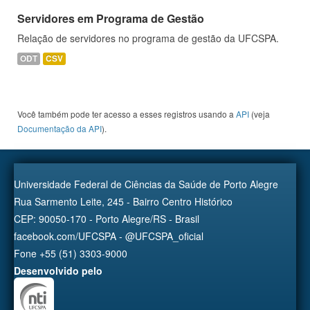
Servidores em Programa de Gestão
Relação de servidores no programa de gestão da UFCSPA.
ODT
CSV
Você também pode ter acesso a esses registros usando a
API
(veja
Documentação da API
).
Universidade Federal de Ciências da Saúde de Porto Alegre
Rua Sarmento Leite, 245 - Bairro Centro Histórico
CEP: 90050-170 - Porto Alegre/RS - Brasil
facebook.com/UFCSPA - @UFCSPA_oficial
Fone +55 (51) 3303-9000
Desenvolvido pelo