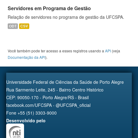
Servidores em Programa de Gestão
Relação de servidores no programa de gestão da UFCSPA.
ODT
CSV
Você também pode ter acesso a esses registros usando a
API
(veja
Documentação da API
).
Universidade Federal de Ciências da Saúde de Porto Alegre
Rua Sarmento Leite, 245 - Bairro Centro Histórico
CEP: 90050-170 - Porto Alegre/RS - Brasil
facebook.com/UFCSPA - @UFCSPA_oficial
Fone +55 (51) 3303-9000
Desenvolvido pelo