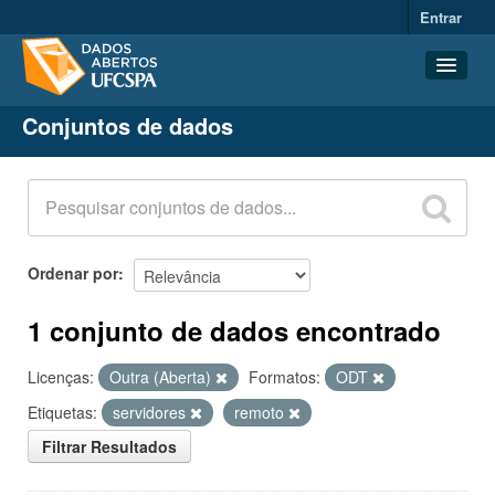
Entrar
Conjuntos de dados
Conjuntos de dados
Organizações
Grupos
Sobre
Ordenar por
1 conjunto de dados encontrado
Licenças:
Outra (Aberta)
Formatos:
ODT
Etiquetas:
servidores
remoto
Filtrar Resultados