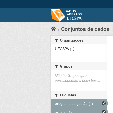
Conjuntos de dados
Organizações
UFCSPA (1)
Grupos
Não há Grupos que
correspondam a essa busca
Etiquetas
programa de gestão (1)
remoto (1)