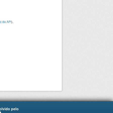
o da API
).
lvido pelo