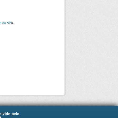
o da API
).
lvido pelo