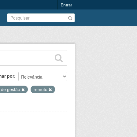
Entrar
nar por
 de gestão
remoto