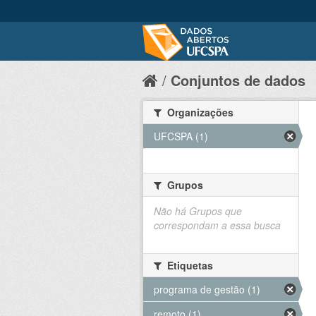
Conjuntos de dados
Organizações
UFCSPA (1)
Grupos
Não há Grupos que
correspondam a essa busca
Etiquetas
programa de gestão (1)
remoto (1)