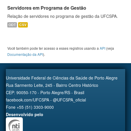
Servidores em Programa de Gestão
Relação de servidores no programa de gestão da UFCSPA.
ODT
CSV
Você também pode ter acesso a esses registros usando a
API
(veja
Documentação da API
).
Universidade Federal de Ciências da Saúde de Porto Alegre
Rua Sarmento Leite, 245 - Bairro Centro Histórico
CEP: 90050-170 - Porto Alegre/RS - Brasil
facebook.com/UFCSPA - @UFCSPA_oficial
Fone +55 (51) 3303-9000
Desenvolvido pelo