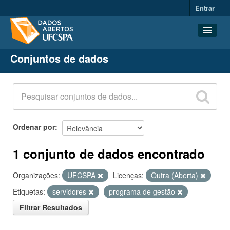
Entrar
Conjuntos de dados
Conjuntos de dados
Organizações
Grupos
Sobre
Ordenar por
1 conjunto de dados encontrado
Organizações:
UFCSPA
Licenças:
Outra (Aberta)
Etiquetas:
servidores
programa de gestão
Filtrar Resultados