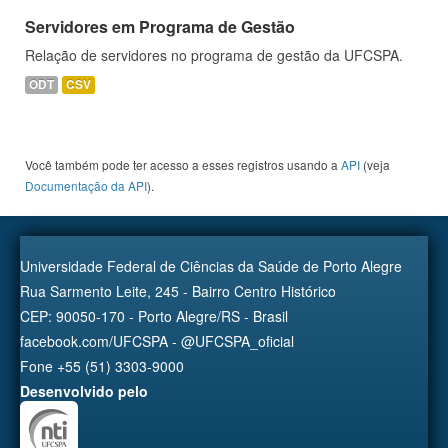
Servidores em Programa de Gestão
Relação de servidores no programa de gestão da UFCSPA.
ODT
CSV
Você também pode ter acesso a esses registros usando a
API
(veja
Documentação da API
).
Universidade Federal de Ciências da Saúde de Porto Alegre
Rua Sarmento Leite, 245 - Bairro Centro Histórico
CEP: 90050-170 - Porto Alegre/RS - Brasil
facebook.com/UFCSPA - @UFCSPA_oficial
Fone +55 (51) 3303-9000
Desenvolvido pelo