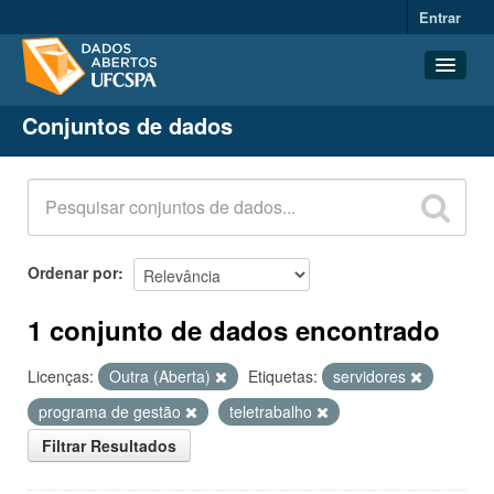
Entrar
Conjuntos de dados
Conjuntos de dados
Organizações
Grupos
Sobre
Ordenar por
1 conjunto de dados encontrado
Licenças:
Outra (Aberta)
Etiquetas:
servidores
programa de gestão
teletrabalho
Filtrar Resultados