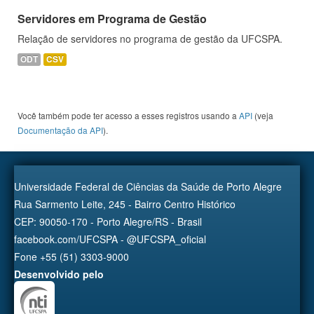
Servidores em Programa de Gestão
Relação de servidores no programa de gestão da UFCSPA.
ODT
CSV
Você também pode ter acesso a esses registros usando a
API
(veja
Documentação da API
).
Universidade Federal de Ciências da Saúde de Porto Alegre
Rua Sarmento Leite, 245 - Bairro Centro Histórico
CEP: 90050-170 - Porto Alegre/RS - Brasil
facebook.com/UFCSPA - @UFCSPA_oficial
Fone +55 (51) 3303-9000
Desenvolvido pelo