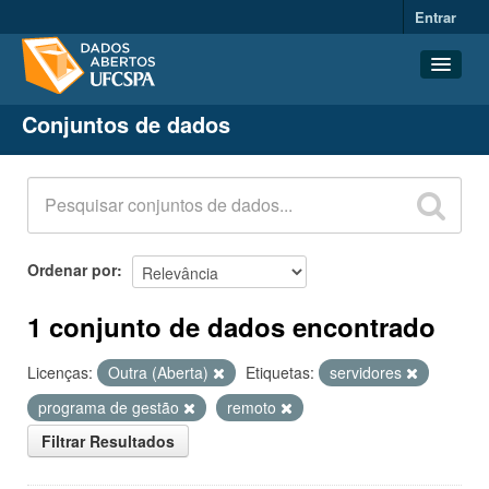
Entrar
Conjuntos de dados
Conjuntos de dados
Organizações
Grupos
Sobre
Ordenar por
1 conjunto de dados encontrado
Licenças:
Outra (Aberta)
Etiquetas:
servidores
programa de gestão
remoto
Filtrar Resultados