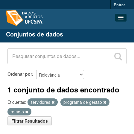
Entrar
Conjuntos de dados
Conjuntos de dados
Organizações
Grupos
Sobre
Ordenar por
1 conjunto de dados encontrado
Etiquetas:
servidores
programa de gestão
remoto
Filtrar Resultados