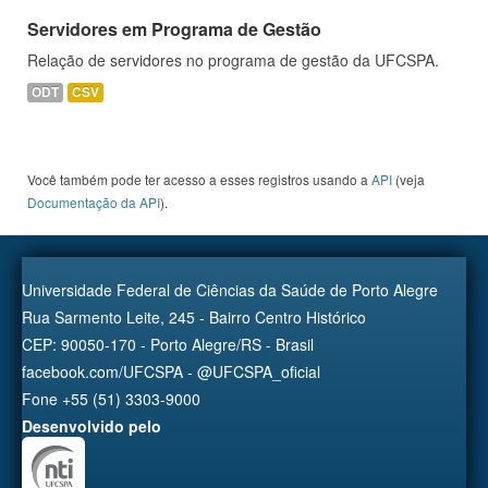
Servidores em Programa de Gestão
Relação de servidores no programa de gestão da UFCSPA.
ODT
CSV
Você também pode ter acesso a esses registros usando a
API
(veja
Documentação da API
).
Universidade Federal de Ciências da Saúde de Porto Alegre
Rua Sarmento Leite, 245 - Bairro Centro Histórico
CEP: 90050-170 - Porto Alegre/RS - Brasil
facebook.com/UFCSPA - @UFCSPA_oficial
Fone +55 (51) 3303-9000
Desenvolvido pelo