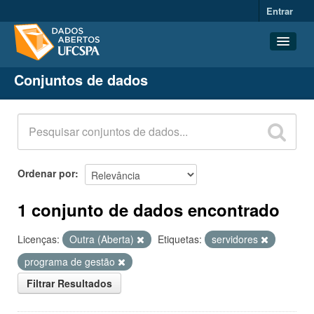
Entrar
Conjuntos de dados
Conjuntos de dados
Organizações
Grupos
Sobre
Ordenar por
1 conjunto de dados encontrado
Licenças:
Outra (Aberta)
Etiquetas:
servidores
programa de gestão
Filtrar Resultados