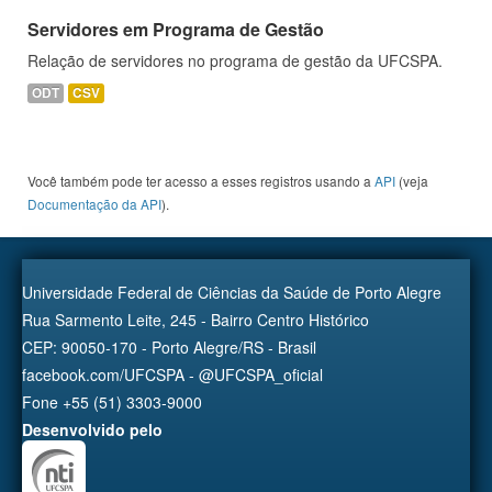
Servidores em Programa de Gestão
Relação de servidores no programa de gestão da UFCSPA.
ODT
CSV
Você também pode ter acesso a esses registros usando a
API
(veja
Documentação da API
).
Universidade Federal de Ciências da Saúde de Porto Alegre
Rua Sarmento Leite, 245 - Bairro Centro Histórico
CEP: 90050-170 - Porto Alegre/RS - Brasil
facebook.com/UFCSPA - @UFCSPA_oficial
Fone +55 (51) 3303-9000
Desenvolvido pelo