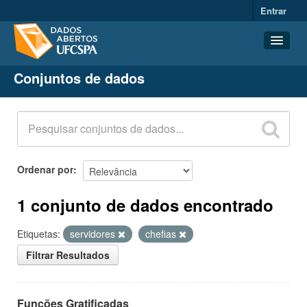
Entrar
Conjuntos de dados
Conjuntos de dados
Organizações
Grupos
Sobre
Ordenar por
1 conjunto de dados encontrado
Etiquetas:
servidores
chefias
Filtrar Resultados
Funções Gratificadas