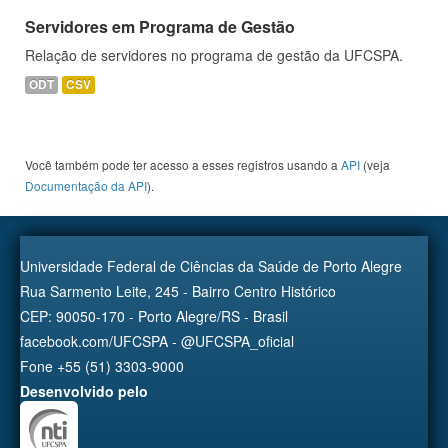
Servidores em Programa de Gestão
Relação de servidores no programa de gestão da UFCSPA.
ODT
CSV
Você também pode ter acesso a esses registros usando a
API
(veja
Documentação da API
).
Universidade Federal de Ciências da Saúde de Porto Alegre
Rua Sarmento Leite, 245 - Bairro Centro Histórico
CEP: 90050-170 - Porto Alegre/RS - Brasil
facebook.com/UFCSPA - @UFCSPA_oficial
Fone +55 (51) 3303-9000
Desenvolvido pelo