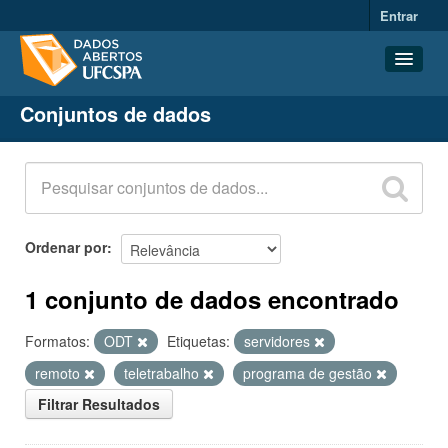
Entrar
Conjuntos de dados
Conjuntos de dados
Organizações
Grupos
Sobre
Ordenar por
1 conjunto de dados encontrado
Formatos:
ODT
Etiquetas:
servidores
remoto
teletrabalho
programa de gestão
Filtrar Resultados