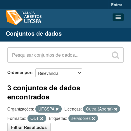
Entrar
Conjuntos de dados
Conjuntos de dados
Organizações
Grupos
Sobre
Ordenar por
3 conjuntos de dados
encontrados
Organizações:
UFCSPA
Licenças:
Outra (Aberta)
Formatos:
ODT
Etiquetas:
servidores
Filtrar Resultados