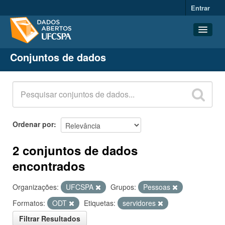
Entrar
Conjuntos de dados
Conjuntos de dados
Organizações
Grupos
Sobre
Ordenar por
2 conjuntos de dados
encontrados
Organizações:
UFCSPA
Grupos:
Pessoas
Formatos:
ODT
Etiquetas:
servidores
Filtrar Resultados