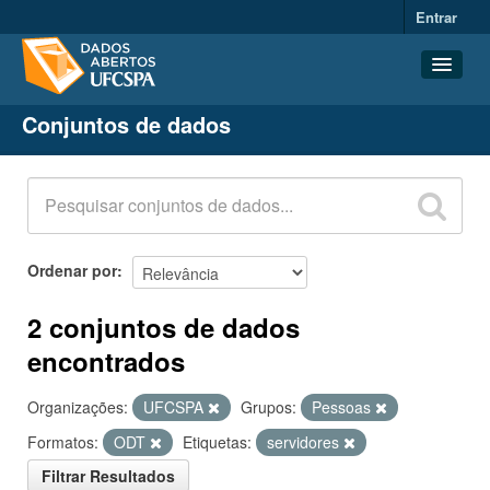
Entrar
Conjuntos de dados
Conjuntos de dados
Organizações
Grupos
Sobre
Ordenar por
2 conjuntos de dados
encontrados
Organizações:
UFCSPA
Grupos:
Pessoas
Formatos:
ODT
Etiquetas:
servidores
Filtrar Resultados