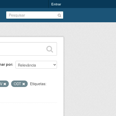
Entrar
nar por
SV
ODT
Etiquetas: