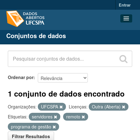
Entrar
Conjuntos de dados
Conjuntos de dados
Organizações
Grupos
Sobre
Ordenar por
1 conjunto de dados encontrado
Organizações:
UFCSPA
Licenças:
Outra (Aberta)
Etiquetas:
servidores
remoto
programa de gestão
Filtrar Resultados