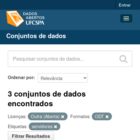
Entrar
Conjuntos de dados
Conjuntos de dados
Organizações
Grupos
Sobre
Ordenar por
3 conjuntos de dados
encontrados
Licenças:
Outra (Aberta)
Formatos:
ODT
Etiquetas:
servidores
Filtrar Resultados