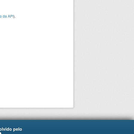
o da API
).
lvido pelo