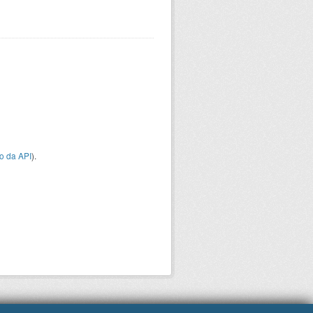
o da API
).