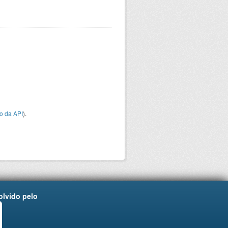
o da API
).
lvido pelo