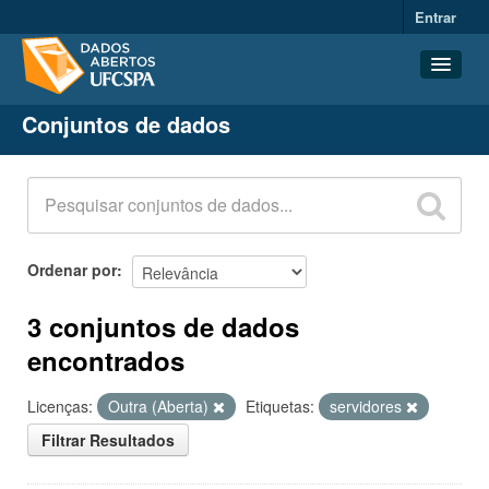
Entrar
Conjuntos de dados
Conjuntos de dados
Organizações
Grupos
Sobre
Ordenar por
3 conjuntos de dados
encontrados
Licenças:
Outra (Aberta)
Etiquetas:
servidores
Filtrar Resultados