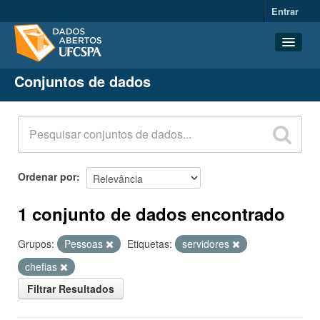
Entrar
Conjuntos de dados
Conjuntos de dados
Organizações
Grupos
Sobre
Ordenar por
1 conjunto de dados encontrado
Grupos:
Pessoas
Etiquetas:
servidores
chefias
Filtrar Resultados