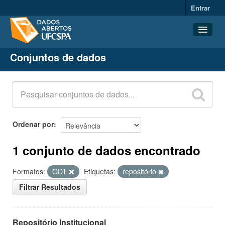
Entrar
Conjuntos de dados
Conjuntos de dados
Organizações
Grupos
Sobre
Ordenar por
1 conjunto de dados encontrado
Formatos:
ODT
Etiquetas:
repositório
Filtrar Resultados
Repositório Institucional