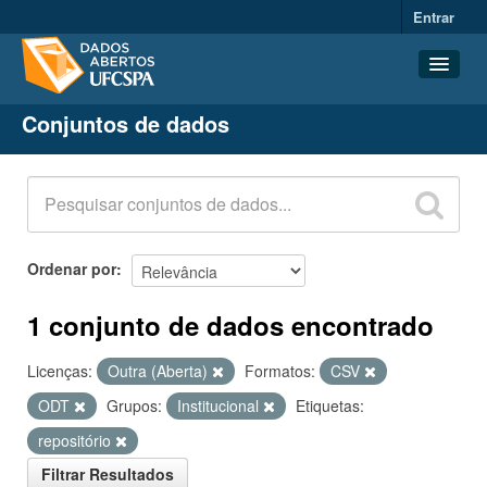
Entrar
Conjuntos de dados
Conjuntos de dados
Organizações
Grupos
Sobre
Ordenar por
1 conjunto de dados encontrado
Licenças:
Outra (Aberta)
Formatos:
CSV
ODT
Grupos:
Institucional
Etiquetas:
repositório
Filtrar Resultados