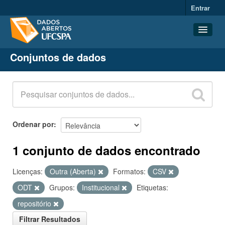
Entrar
Conjuntos de dados
Conjuntos de dados
Organizações
Grupos
Sobre
Ordenar por
1 conjunto de dados encontrado
Licenças:
Outra (Aberta)
Formatos:
CSV
ODT
Grupos:
Institucional
Etiquetas:
repositório
Filtrar Resultados