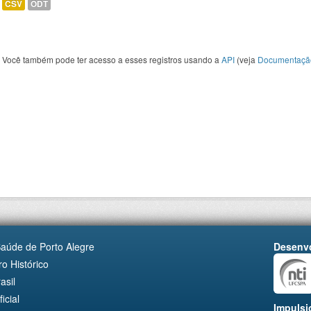
CSV
ODT
Você também pode ter acesso a esses registros usando a
API
(veja
Documentaçã
Saúde de Porto Alegre
Desenvo
o Histórico
asil
cial
Impulsi