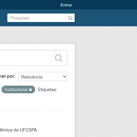
Entrar
nar por
:
Institucional
Etiquetas:
cadêmica da UFCSPA.