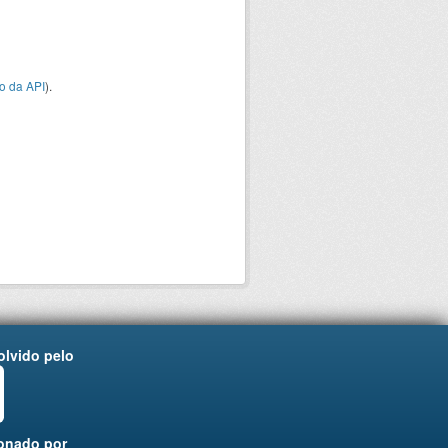
o da API
).
lvido pelo
onado por