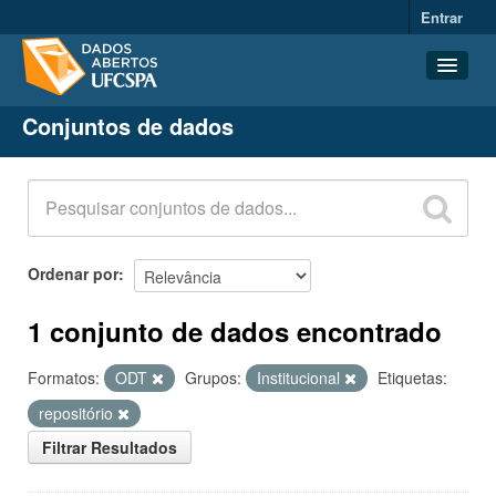
Entrar
Conjuntos de dados
Conjuntos de dados
Organizações
Grupos
Sobre
Ordenar por
1 conjunto de dados encontrado
Formatos:
ODT
Grupos:
Institucional
Etiquetas:
repositório
Filtrar Resultados