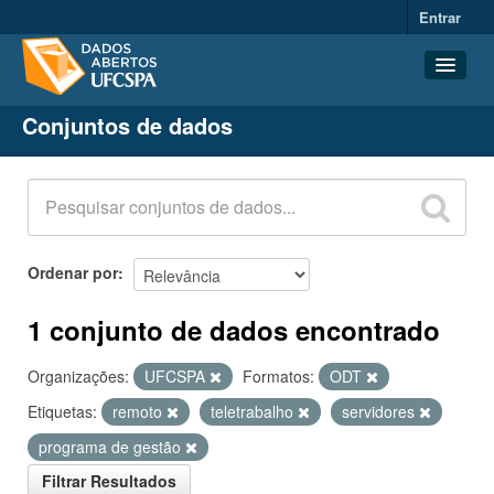
Entrar
Conjuntos de dados
Conjuntos de dados
Organizações
Grupos
Sobre
Ordenar por
1 conjunto de dados encontrado
Organizações:
UFCSPA
Formatos:
ODT
Etiquetas:
remoto
teletrabalho
servidores
programa de gestão
Filtrar Resultados